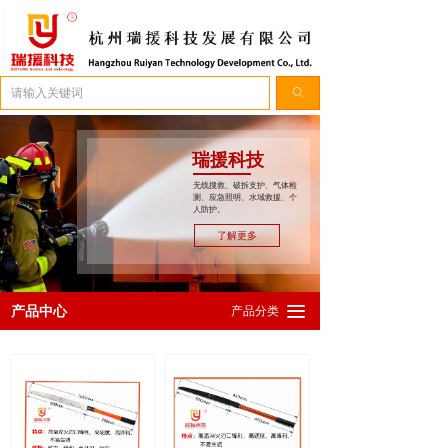
简体中文
ꀅ
ꄠ
瑞援科技
无线搜救、破拆支护、气体检
测、应急照明、水域救援、个
人防护。
了解更多
끀
产品中心
产品分类