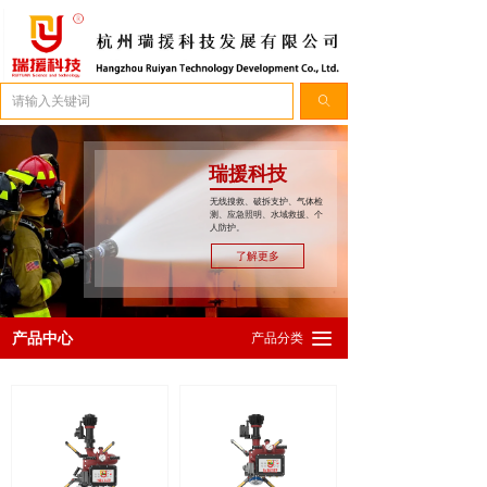
简体中文
ꀅ
ꄠ
瑞援科技
无线搜救、破拆支护、气体检
测、应急照明、水域救援、个
人防护。
了解更多
끀
产品中心
产品分类