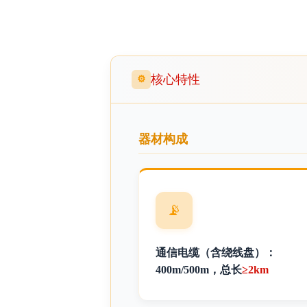
核心特性
⚙
器材构成
📡
通信电缆（含绕线盘）：
400m/500m，总长
≥2km