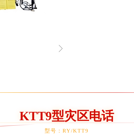
ꁇ
KTT9型灾区电话
型号：RY/KTT9