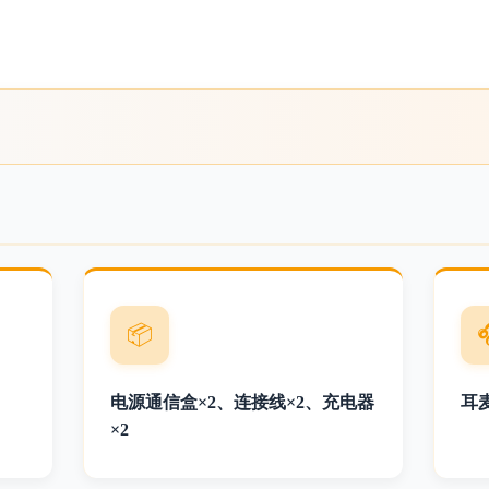
📦
电源通信盒×2、连接线×2、充电器
耳
×2