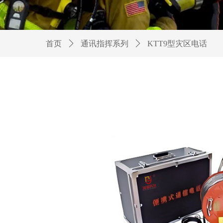
首页
ꄲ
通讯指挥系列
ꄲ
KTT9型灾区电话