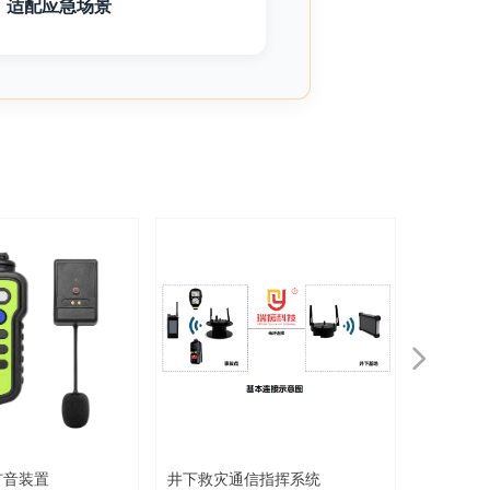
，适配应急场景
넲
扩音装置
井下救灾通信指挥系统
全自动卫