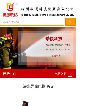
简体中文
ꀅ
ꄠ
瑞援科技
无线搜救、破拆支护、气体检
测、应急照明、水域救援、个
人防护。
了解更多
产品中心
产品分类
끀
潜水导航电脑 Pro