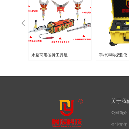
넳
人
炮
/50
水路两用破拆工具组
手持声呐探测仪
关于我
公司简介
企业文化