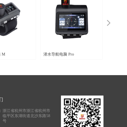
넲
 M
潜水导航电脑 Pro
水上控制
们
：
浙江省杭州市浙江省杭州市
临平区东湖街道北沙东路58
号