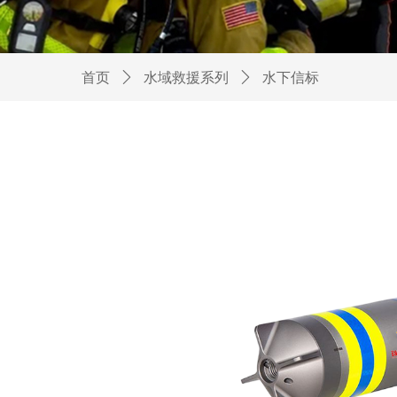
首页
ꄲ
水域救援系列
ꄲ
水下信标