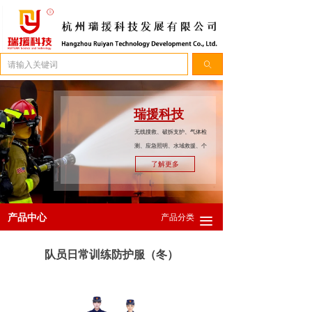
简体中文
ꀅ
ꄠ
瑞援科技
无线搜救、破拆支护、气体检
测、应急照明、水域救援、个
人防护。
了解更多
产品中心
产品分类
끀
队员日常训练防护服（冬）