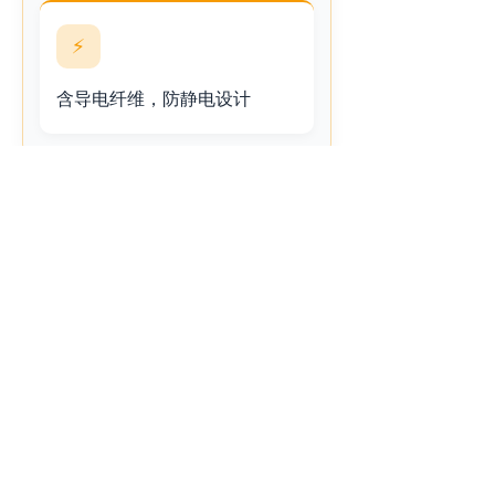
⚡
含导电纤维，防静电设计
主要技术参数
📊
左右滑动查看完整表格
参数项
技术要求
耐酸汗渍色牢度
变色≥3级、沾色≥3
耐碱汗渍色牢度
变色≥3级、沾色≥3
耐干摩擦色牢度
变色≥3级、沾色≥3