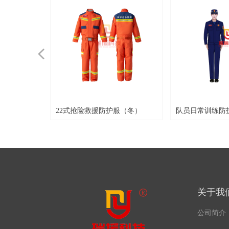
넳
服（夏）
服（冬）
）
秋）
大衣）
气孔式）
盔（固定气孔
22式抢险救援防护服（冬）
队员日常训练防
关于我
公司简介