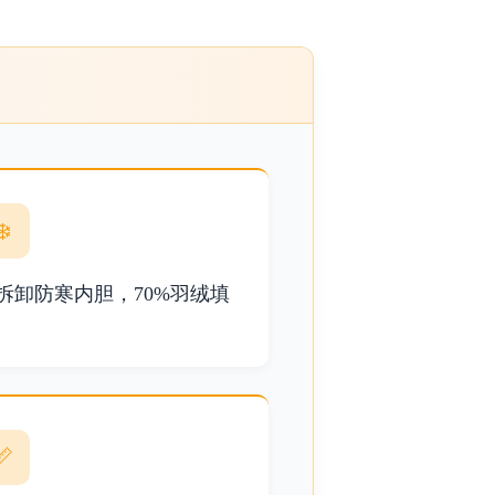
❄️
拆卸防寒内胆，70%羽绒填
📏