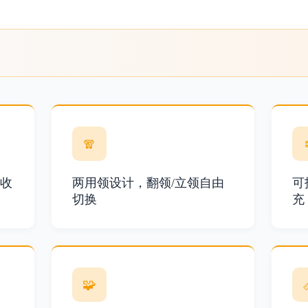
🧣
收
两用领设计，翻领/立领自由
可
切换
充
🧩