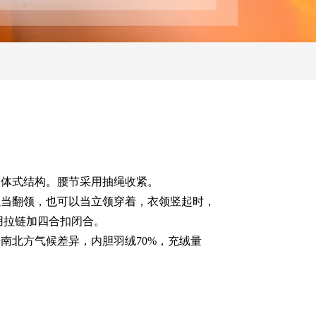
分体式结构。腰节采用抽绳收紧。
以当翻领，也可以当立领穿着，衣领竖起时，
用拉链加四合扣闭合。
据南北方气候差异，内胆羽绒70%，充绒量