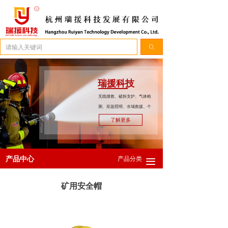
简体中文
ꀅ
ꄠ
瑞援科技
无线搜救、破拆支护、气体检
测、应急照明、水域救援、个
人防护。
了解更多
产品中心
产品分类
끀
矿用安全帽