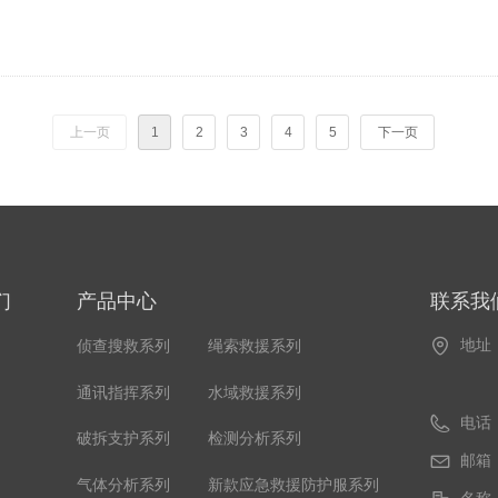
的整体使用需求。各装备之间配合使用，能够帮助救援人员快速建立绳索系统，提高
上一页
1
2
3
4
5
下一页
们
产品中心
联系我
地址
侦查搜救系列
绳索救援系列
水域救援系列
通讯指挥系列
电话
检测分析系列
破拆支护系列
邮箱
新款应急救援防护服系列
气体分析系列