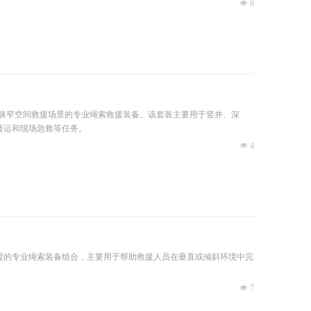
넶
6
救援及狭窄空间救援场景的专业绳索救援装备。该套装主要用于竖井、深
转运和现场急救等任务。
넶
4
形救援的专业绳索装备组合，主要用于帮助救援人员在垂直或倾斜环境中完
넶
7
绳包和装备包等装备，可满足救援人员从个人防护、绳索固定、攀爬上