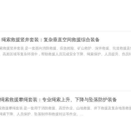
SJ15 绳索救援竖井套装：复杂垂直空间救援综合装备
J15 绳索救援竖井套装 是一套面向消防救援、应急抢险、矿山救护、深井救援、坑道
、高差区域等复杂环境中，帮助救援人员完成安全下降、绳索保护、人员提升、伤员
PS9 绳索救援攀绳套装：专业绳索上升、下降与坠落防护装备
S9 绳索救援攀绳套装 是一套用于消防救援、高空作业、山地救援、井下救援及复杂地
绳索下降、人员保护、坠落制停和救援转运等作业。
整，包含安全帽、手持上升器、安全带、锁扣、静力绳、止坠器、下降器、脚踏带、