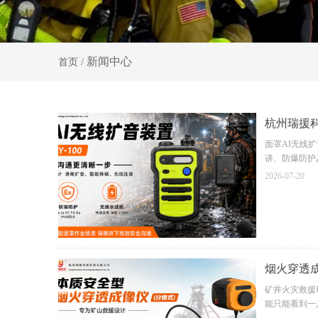
新闻中心
首页
/
杭州瑞援科
面罩AI无线
讲、防爆防护
2026-07-20
烟火穿透
矿井火灾救援
能只能看到一