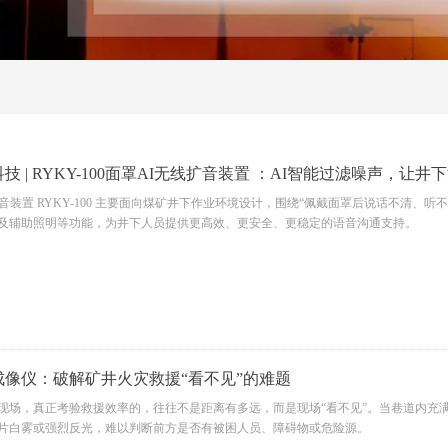
技 | RYKY-100面罩AI无线扩音装置 ：AI智能过滤噪声，让
扩音装置 RYKY-100 主要面向煤矿井下作业环境设计，围绕“佩戴面罩后说话不清、
及辅助照明等功能，为井下人员提供更高效、更安全、更稳定的语音沟通支持。
成像仪：破解矿井火灾救援“看不见”的难题
现场，真正考验救援效率的，往往不是距离有多远，而是现场“看不见”。当巷道内充
片白雾或强烈反光，难以判断前方是否有被困人员、障碍物或危险源。